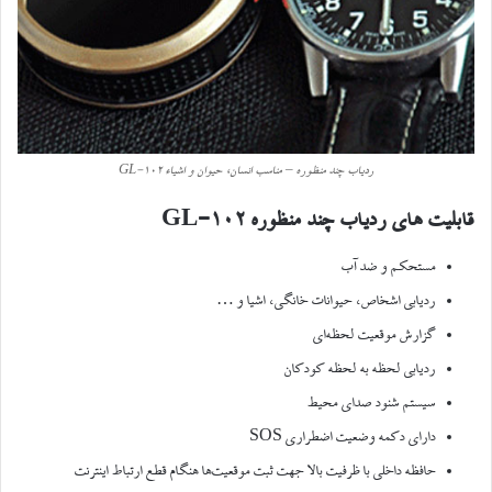
ردیاب چند منظوره – مناسب انسان، حیوان و اشیاء GL-102
قابلیت های ردیاب چند منظوره
GL-102
مستحکم و ضد آب
ردیابی اشخاص، حیوانات خانگی، اشیا و
…
گزارش موقعیت لحظه‌ای
ردیابی لحظه به لحظه کودکان
سیستم شنود صدای محیط
دارای دکمه وضعیت اضطراری
SOS
حافظه داخلی با ظرفیت بالا جهت ثبت موقعیت‌ها هنگام قطع ارتباط اینترنت