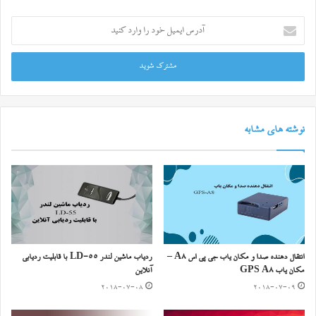
آدرس
ایمیل
خود
را
وارد
کنید
نوشته های مشابه
انتقال دهنده صدا و مکان یاب جی پی اس A8 –
ردیاب ماشین لندر LD-55 با قابلیت ردیابی
مکان یاب GPS A8
آنلاین
2018-07-08
2018-07-09