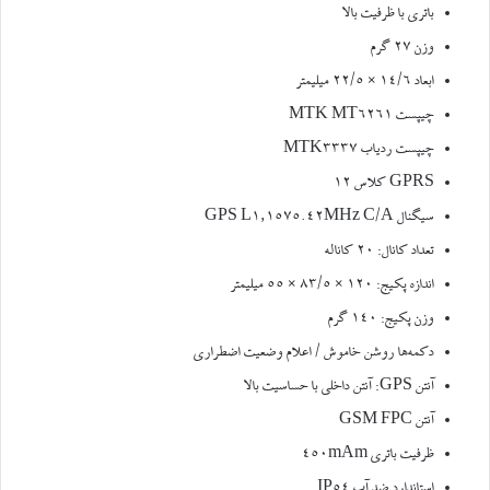
باتری با ظرفیت بالا
وزن
۲۷
گرم
ابعاد ۱۴/۶ × ۲۲/۵ میلیمتر
چیپست
MTK MT6261
چیپست ردیاب
MTK3337
GPRS
کلاس
۱۲
سیگنال
GPS L1,1575.42MHz C/A
تعداد کانال:
۲۰
کاناله
اندازه پکیج: ۱۲۰ × ۸۳/۵ × ۵۵ میلیمتر
وزن پکیج:
۱۴۰
گرم
دکمه‌ها
روشن خاموش
/
اعلام وضعیت اضطراری
آنتن
GPS:
آنتن داخلی با حساسیت بالا
آنتن
GSM FPC
ظرفیت باتری
۴۵۰mAm
استاندارد ضد آب
IP54