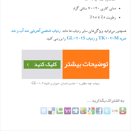
دمای کاری ۲۰-۷۰
سانتی گراد
رطوبت ۵٪ تا ۹۵٪
همچنین می‌توانید ویژگی‌های سایر ردیاب ها مانند
ردیاب شخصی آهنربایی ضد آب و ضد
ضربه TK102-M
و
ردیاب GL-202S
را بررسی کنید.
ردیاب چند منظوره – مناسب انسان، حیوان و اشیاء GL-102