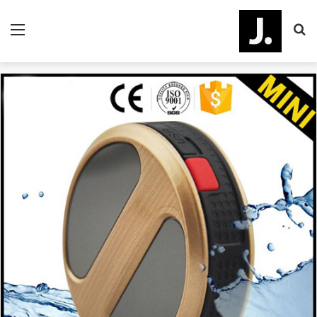
جستجو
منو
برای