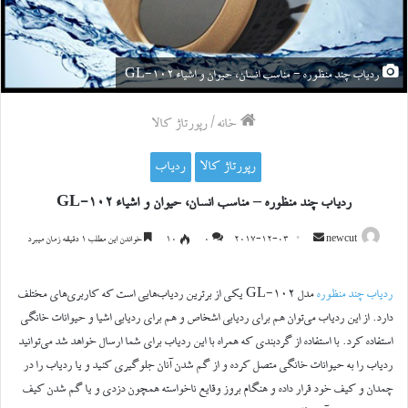
ردیاب چند منظوره - مناسب انسان، حیوان و اشیاء GL-102
خانه
/
رپورتاژ کالا
رپورتاژ کالا
ردیاب
ردیاب چند منظوره – مناسب انسان، حیوان و اشیاء GL-102
ارسال
newcut
2017-12-03
0
۱۰
خواندن این مطلب 1 دقیقه زمان میبرد
ایمیل
ردیاب چند منظوره
مدل GL-102 یکی از برترین ردیاب‌هایی است که کاربری‌های مختلف
دارد. از این ردیاب می‌توان هم برای ردیابی اشخاص و هم برای ردیابی اشیا و حیوانات خانگی
استفاده کرد. با استفاده از گردبندی که همراه با این ردیاب برای شما ارسال خواهد شد می‌توانید
ردیاب را به حیوانات خانگی متصل کرده و از گم شدن آنان جلوگیری کنید و یا ردیاب را در
چمدان و کیف خود قرار داده و هنگام بروز وقایع ناخواسته همچون دزدی و یا گم شدن کیف