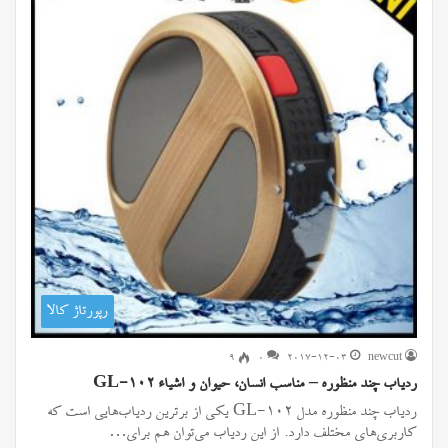
رپورتاژ کالا
۹
0
2017-12-03
newcut
ردیاب چند منظوره – مناسب انسان، حیوان و اشیاء GL-102
ردیاب چند منظوره مدل GL-102 یکی از برترین ردیاب‌هایی است که
کاربری‌های مختلف دارد. از این ردیاب می‌توان هم برای…