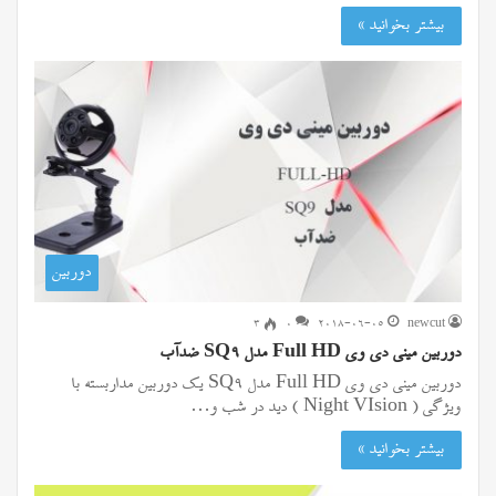
بیشتر بخوانید »
دوربین
۳
0
2018-06-05
newcut
دوربین مینی دی وی Full HD مدل SQ9 ضدآب
دوربین مینی دی وی Full HD مدل SQ9 یک دوربین مداربسته با
ویژگی ( Night VIsion ) دید در شب و…
بیشتر بخوانید »