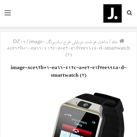
جستجو
منو
برای
خانه
/
ساعت هوشمند موبایلی طرح سامسونگ DZ09
image-
/
8ce92b51-ea66-412c-a5e2-e1f7ee994a0d-smartwatch
(2)
image-8ce92b51-ea66-412c-a5e2-e1f7ee994a0d-
smartwatch (2)