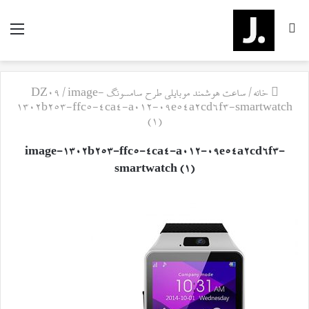
جستجو
منو
برای
خانه
/
ساعت هوشمند موبایلی طرح سامسونگ DZ09
image-
/
1302b253-ffc5-4ca4-a012-09e54a2cd6f3-smartwatch
(1)
image-1302b253-ffc5-4ca4-a012-09e54a2cd6f3-
smartwatch (1)