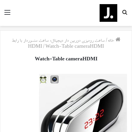
جستجو
منو
برای
خانه
/
ساعت رومیزی دوربین دار دیجیتال، ساعت سنسور‌دار با رابط
HDMI
/
Watch-Table cameraHDMI
Watch-Table cameraHDMI