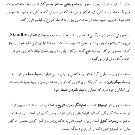
است. لنز این ساعت دیجیتال مجهز به
سنسور‌های حساس به حرکت
است و با انجام تنظیمات
مربوط به سنسور حرکتی، این امکان را می‌دهد که در صورتی که حرکتی در محیط تشخیص
داده شود، دوربین تعبیه شده در ساعت رومیزی بلافاصله شروع به فیلم‌برداری کند.
در صورتی که حرکت دیگری تشخیص نداد، بعد از دو دقیقه به
حالت انتظار
(
Standby
)
می‌رود تا چنانچه دوباره رفت و آمدی تشخیص داده شد، مجددا فیلم‌برداری آغاز شود. با فعال
کردن سنسور حرکتی چنانچه هیچ‌گونه حرکتی جلوی دوربین اتفاق نیفتد تا دو روز هم در
حالت آماده باش قرار می‌گیرد.
ساعت دوربین‌دار طرح گرد علاوه بر عکاسی و فیلم‌برداری قابلیت
ضبط صدا
هم دارد. به
واسطه
میکروفون
داخلی کوچک و پرقدرتی که در این ساعت رومیزی زیبا تعبیه شده است،
این امکان وجود دارد که صدای محیط
شنود و ضبط
شود.
ساعت دوربیندار
دیجیتال
است و
نمایشگر زمان
،
تاریخ
و
دما
هم دارد. ساعت دوربین‌دار با
توجه به ابعاد کوچکی که دارد قابلیت‌های زیادی دارد و بسیار کاربردی است. این ساعت
مجهز به
ریموت کنترل
است و برای فیلم‌برداری، عکس‌برداری و فعال کردن سنسور حرکتی
نیازی به فشردن هیچ دکمه‌ای از روی دستگاه نیست.