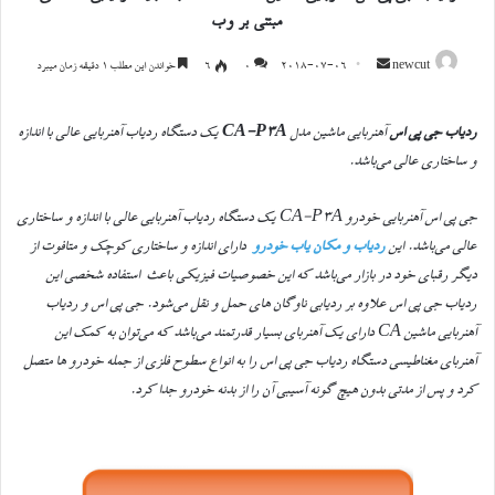
مبتنی بر وب
ارسال
newcut
2018-07-06
0
۶
خواندن این مطلب 1 دقیقه زمان میبرد
ایمیل
ردیاب جی پی اس
آهنربایی ماشین مدل
CA-P3A
یک دستگاه ردیاب آهنربایی عالی با اندازه
و ساختاری عالی می‌باشد.
جی پی اس آهنربایی خودرو CA-P3A یک دستگاه ردیاب آهنربایی عالی با اندازه و ساختاری
عالی می‌باشد. این
ردیاب و مکان یاب خودرو
دارای اندازه و ساختاری کوچک و متافوت از
دیگر رقبای خود در بازار می‌باشد که این خصوصیات فیزیکی باعث استفاده شخصی این
ردیاب جی پی اس علاوه بر ردیابی ناوگان های حمل و نقل می‌شود. جی پی اس و ردیاب
آهنربایی ماشین CA دارای یک آهنربای بسیار قدرتمند می‌باشد که می‌توان به کمک این
آهنربای مغناطیسی دستگاه ردیاب جی پی اس را به انواع سطوح فلزی از جمله خودرو ها متصل
کرد و پس از مدتی بدون هیچ گونه آسیبی آن را از بدنه خودرو جدا کرد.