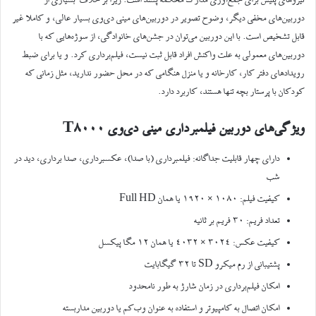
نیروهای پلیس برای جمع‌آوری مدارک محکمه پسند است. زیرا بر خلاف بسیاری از
دوربین‌های مخفی دیگر، وضوح تصویر در دوربین‌های مینی دی‌وی بسیار عالی، و کاملا غیر
قابل تشخیص است. با این دوربین می‌توان در جشن‌های خانوادگی، از سوژه‌هایی که با
دوربین‌های معمولی به علت واکنش افراد قابل ثبت نیست، فیلم‌برداری کرد. و یا برای ضبط
رویدادهای دفتر کار، کارخانه و یا منزل هنگامی که در محل حضور ندارید، مثل زمانی که
کودکان با پرستار بچه تنها هستند، کاربرد دارد.
ویژگی‌های دوربین فیلمبرداری
مینی دی‌وی
T8000
دارای چهار قابلیت جداگانه: فیلمبرداری (با صدا)، عکسبرداری، صدا برداری، دید در
شب
کیفیت فیلم: ۱۰۸۰ × ۱۹۲۰ یا همان Full HD
تعداد فریم: ۳۰ فریم بر ثانیه
کیفیت عکس: ۳۰۲۴ × ۴۰۳۲ یا همان ۱۲ مگا پیکسل
پشتیبانی از رم میکرو SD تا ۳۲ گیگابایت
امکان فیلم‌برداری در زمان شارژ به طور نامحدود
امکان اتصال به کامپیوتر و استفاده به عنوان وب‌کم یا دوربین مداربسته