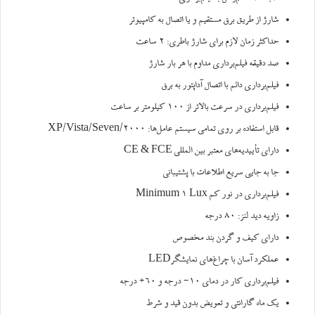
شارژ از طریق برق مستقیم و یا اتصال به کامپیوتر
حداکثر زمان لازم برای شارژ باطری: ۲ ساعت
صد دقیقه فیلم‌برداری مداوم با هر بار شارژ
فیلم‌برداری دائم با اتصال آداپتور به برق
فیلم‌برداری در سرعت بالاتر از ۱۰۰ کیلومتر بر ساعت
قابل استفاده بر روی تمامی سیستم عامل‌ها: ۲۰۰۰/XP/Vista/Seven
دارای تأییدیه‌های معتبر بین المللی CE & FCE
جا به جایی سریع اطلاعات با پشتیبانی
فیلم‌برداری در نور کم Minimum 1 Lux
زاویه دید لنز: ۸۰ درجه
دارای کیف و گردن بند مخصوص
عملکرد آسان با چراغ‌های نمایشگرLED
فیلم‌برداری کار در دمای ۱۰- درجه و ۶۰+ درجه
یک ماه گارانتی و تعویض بدون قید و شرط