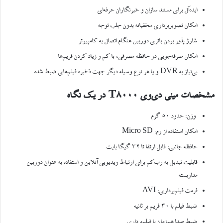
ایده‌آل برای مستند سازان و خبرنگاران حرفه‌ای
امکان تصویر‌برداری مخفیانه بدون جلب توجه
شارژ پذیر بودن باتری دوربین هنگام اتصال به کامپیوتر
امکان صرفه‌جویی در حافظه مصرفی، با کم و زیاد کردن فریم‌ها
بی‌نیاز به DVR و یا هر نوع وسیله دیگر جهت ذخیره فیلم‌های ضبط شده
مشخصات مینی دی‌وی
T8000
در یک نگاه
وزن: حدود ۵۰ گرم
امکان استفاده از رم: Micro SD
حافظه جانبی: قابل ارتقا تا ۳۲ گیگا بایت
قابلیت تبدیل به وب‌کم برای ارتباط ویدیویی آنلاین و استفاده به عنوان دوربین
مداربسته
فرمت فیلم‌برداری: AVI
ضبط فیلم با ۳۰ فریم بر ثانیه
ضبط صدا هم‌زمان با فیلم‌برداری