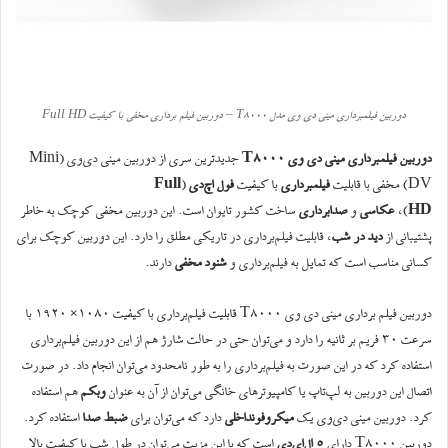
دوربین فیلمبرداری مینی دی وی مدل T8000 – دوربین فیلم برداری مخفی با کیفیت Full HD
دوربین فیلمبرداری مینی دی وی T8000
جدیدترین سری از دوربین مینی دی‌وی (Mini
DV) مخفی با قابلیت
فیلمبرداری
با کیفیت
فول اچ‌دی
(
Full
HD
)،
عکاسی
و
صدابرداری
ساخت کشور تایوان است. این دوربین مخفی کوچک به خاطر
پشتیبانی از
دید در شب
، قابلیت فیلم‌برداری در تاریکی مطلق را دارد. این دوربین کوچک برای
کسانی مناسب است که تمایل به فیلم‌برداری و
شنود مخفی
دارند.
دوربین فیلم برداری مینی دی وی T8000 قابلیت فیلم‌برداری با کیفیت ۱۰۸۰× ۱۹۲۰ با
سرعت ۳۰ فریم بر ثانیه را دارد و می‌توان حتی در حالت شارژ هم از این دوربین فیلم‌برداری
استفاده کرد که در این صورت به فیلم‌برداری را به طور نامحدود می‌توان انجام داد. در صورت
اتصال این دوربین به لپ‌تاپ یا کامپیوترهای خانگی می‌توان از آن به عنوان
وبکم
هم استفاده
کرد. دوربین مینی دی‌وی یک
میکروفون
داخلی
دارد که می‌توان برای
ضبط صدا
استفاده کرد.
دوربین T8000 دارای
۵ ال‌ای‌دی
است که با این مزیت می‌توان در طول شب با کیفیت بالا