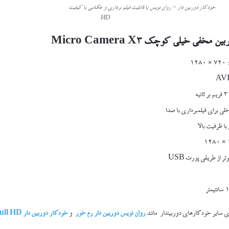
خودکار دوربین دار – روان نویس با قابلیت فیلم برداری و عکاسی با کیفیت
HD
خفی خیلی کوچک Micro Camera X3
۱
لی برای فیلمبرداری با صدا
با ظرفیت بالا
تر از طریقی پورت USB
ی سایر خودکارهای دوربیندار مانند
روان نویس دوربین دار رم خور
و
خودکار دوربین دار Full HD