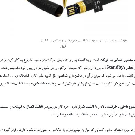
خودکار دوربین دار – روان نویس با قابلیت فیلم برداری و عکاسی با کیفیت
HD
ه
سنسور حساس به حرکت
است و بلافاصله پس از تشخیص حرکت در محیط شروع به کار کرده و د
انتظار
(
Standby
) می‌رود؛ و زمانی که مجددا حرکتی را در مقابل لنز دوربین خود تشخیص دهد، 
ن قابلیت باعث می‌شود که بتوان از آن در مکان‌های شخصی مثل اتاق، دفتر کار، کتابخانه و…. استفا
 کرد. این خودکار به نسبت مدل‌های قبلی باریک‌تر است و با
بدنه ضد خش
جدید، قابلیت استفاده روزم
تیوم داخلی با ظرفیت بالا
، و با
قابلیت شارژ
دارد. خودکار دوربین‌دار ق
ابلیت اتصال به لپ‌تاپ
و سیستم خ
 فیلم‌ها و تصاویر ذخیره شده در حافظه را استفاده و انتقال داد.
اند مورد استفاده تمامی کسانی که نیاز به فیلم‌برداری یا عکاسی به صورت مخفیانه دارند، قرار گیرد؛ ما