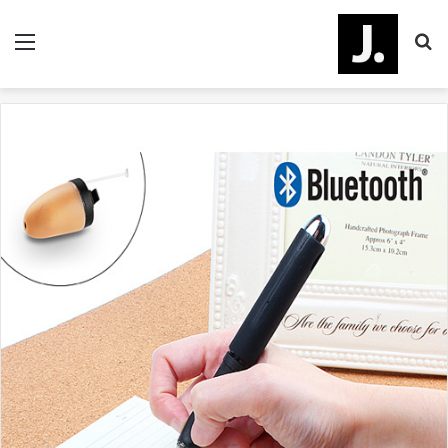
جستجو
منو
برای