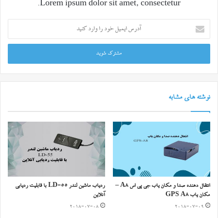
Lorem ipsum dolor sit amet, consectetur.
آدرس
ایمیل
خود
را
وارد
کنید
نوشته های مشابه
انتقال دهنده صدا و مکان یاب جی پی اس A8 –
ردیاب ماشین لندر LD-55 با قابلیت ردیابی
مکان یاب GPS A8
آنلاین
2018-07-08
2018-07-09