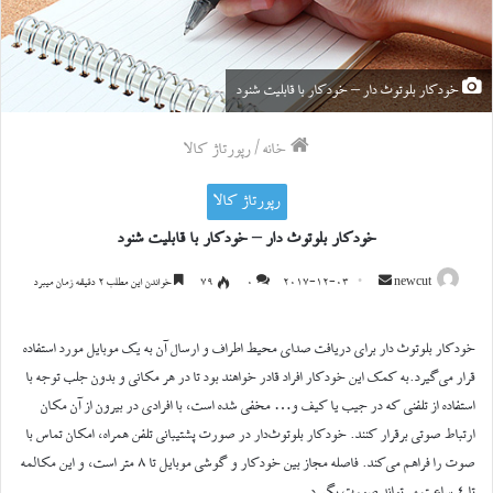
خودکار بلوتوث دار – خودکار با قابلیت شنود
خانه
/
رپورتاژ کالا
رپورتاژ کالا
خودکار بلوتوث دار – خودکار با قابلیت شنود
ارسال
newcut
2017-12-03
0
۷۹
خواندن این مطلب ۲ دقیقه زمان میبرد
ایمیل
خودکار بلوتوث دار برای دریافت صدای محیط اطراف و ارسال آن به یک موبایل مورد استفاده
قرار می‌گیرد.به کمک این خودکار افراد قادر خواهند بود تا در هر مکانی و بدون جلب توجه با
استفاده از تلفنی که در جیب یا کیف و… مخفی شده است، با افرادی در بیرون از آن مکان
ارتباط صوتی برقرار کنند. خودکار بلوتوث‌دار در صورت پشتیبانی تلفن همراه، امکان تماس با
صوت را فراهم می‌کند. فاصله مجاز بین خودکار و گوشی موبایل تا ۸ متر است، و این مکالمه
تا ۴ ساعت می‌تواند صورت بگیرد.