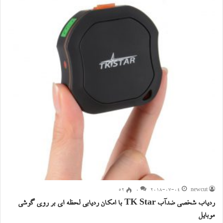
۵۲
0
2018-07-04
newcut
ردیاب شخصی ضدآب TK Star با امکان ردیابی لحظه ای بر روی گوشی
موبایل