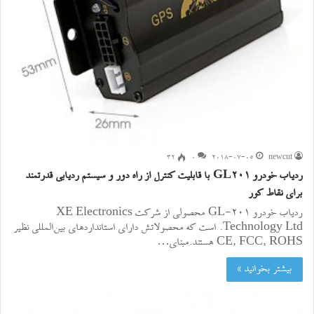
۳۲
0
2018-07-05
newcut
ردیاب خودرو GL201 با قابلیت کنترل از راه دور و سیستم ردیابی قدرتمند
برای نقاط کور
ردیاب خودرو GL-201 محصولی از شرکت XE Electronics
Technology Ltd. است که محصولاتش دارای استانداردهای بین‌المللی نظیر
CE, FCC, ROHS هستند.مبنای…
بیشتر بخوانید »