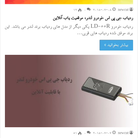
۱۲
0
2018-07-08
newcut
ردیاب جی پی اس خودرو لندر، موقعیت یاب آنلاین
ردیاب خودرو LD-55R یکی دیگر از مدل های ردیاب برند لندر می باشد. این
برند موفق شده ردیاب های قوی…
بیشتر بخوانید »
۵۱
0
2018-07-07
newcut