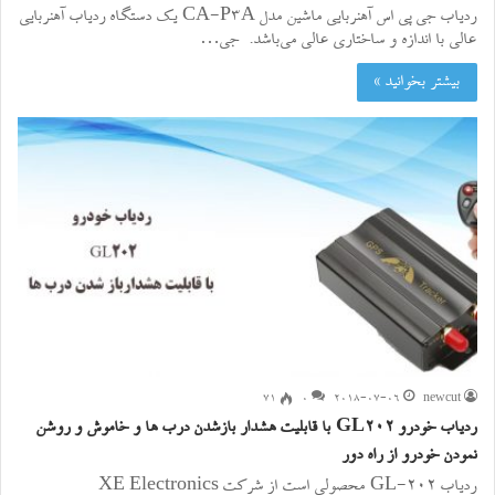
ردیاب جی پی اس آهنربایی ماشین مدل CA-P3A یک دستگاه ردیاب آهنربایی
عالی با اندازه و ساختاری عالی می‌باشد. جی…
بیشتر بخوانید »
۷۱
0
2018-07-06
newcut
ردیاب خودرو GL202 با قابلیت هشدار بازشدن درب ها و خاموش و روشن
نمودن خودرو از راه دور
ردیاب GL-202 محصولی است از شرکت XE Electronics