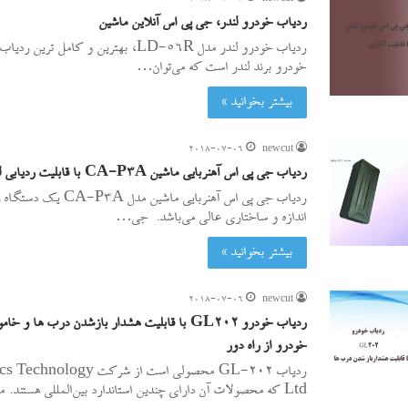
ردیاب خودرو لندر، جی پی اس آنلاین ماشین
ردیاب خودرو لندر مدل LD-56R، بهترین و کامل 
خودرو برند لندر است که می‌توان…
بیشتر بخوانید »
2018-07-06
newcut
ردیاب جی پی اس آهنربایی ماشین CA-P3A با قابلیت ردیابی لحظه‌ای مبتنی بر وب
ردیاب جی پی اس آهنربایی ماشی
اندازه و ساختاری عالی می‌باشد. جی…
بیشتر بخوانید »
2018-07-06
newcut
ردیاب خودرو GL202 با قابلیت هشدار بازشدن درب ها
خودرو از راه دور
ردیاب GL-202 محصولی است از شرک
Ltd که محصولات آن دارای چندین استاندارد بین‌المللی هستند. مبنای عملکرد…