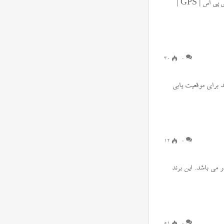
کلمات کلیدی انتقال دهنده صدا و مکان یاب جی پی اس A8: جی پی اس |‌ GPS |
۳۰
0
 برای موقعیت یابی
۱۲
0
د لندر می باشد. این برند
۵۱
0