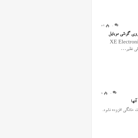
۵۲
0
ی XE Electronics Technology
۸
0
ت خانگی افزوده نشود.