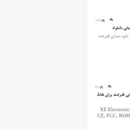
۱۵۹
0
ای دلخواه
 پیامک و شنود صدای قدرتمند
۳۲
0
تم ردیابی قدرتمند برای نقاط
 شرکت XE Electronics Technology
ست که محصولاتش دارای استانداردهای بین‌المللی نظیر CE, FCC, ROHS