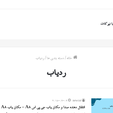
ا نیوکات
خانه
/
دسته بندی ها
/
ردیاب
ردیاب
2018-07-09
newcut
انتقال دهنده صدا و مکان یاب جی پی اس A8 – مکان یاب GPS A8