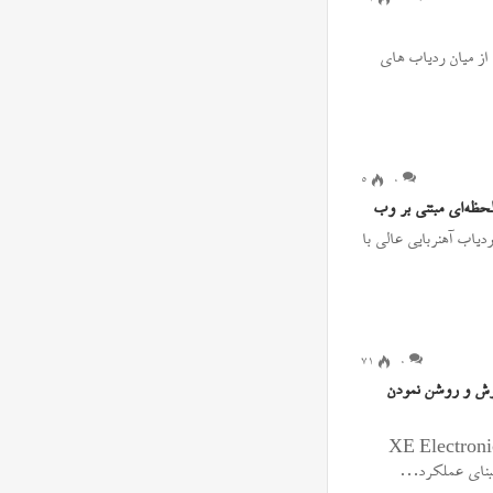
ترین ردیاب از میان ردیاب های
۵
0
ن مدل CA-P3A یک دستگاه ردیاب آهنربایی عالی با
۷۱
0
 و خاموش و روشن نمودن
ت XE Electronics Technology