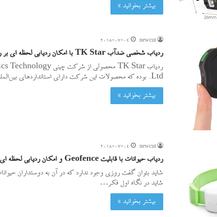
بیشتر بخوانید »
2018-07-04
newcut
ردیاب شخصی ضدآب TK Star با امکان ردیابی لحظه ای بر روی گوشی موبایل
ردیاب TK Star محصولی از شرکت چین
Ltd. بوده که محصولات این شرکت دارای استانداردهای بین‌المللی نظیر…
بیشتر بخوانید »
2018-07-04
newcut
ردیاب حیوانات با قابلیت Geofence و امکان ردیابی لحظه ای آنها
شاید بتوان گفت روزی وجود ندارد که در آن به دوستداران حیوانا
شاید در نگاه اول فکر…
بیشتر بخوانید »