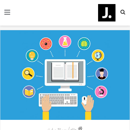
جستجو
منو
برای
خانه
/
رپورتاژ سایت