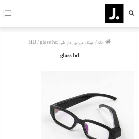
جستجو
منو
برای
خانه
/
عینک دوربین دار طبی HD
glass hd
/
glass hd