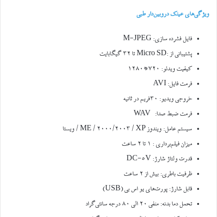
ویژگی‌های عینک دروبین‌دار طبی
فایل فشرده سازی: M-JPEG
پشتیبانی از :Micro SD تا ۳۲ گیگابایت
کیفیت ویدئو: ۷۲۰*۱۲۸۰
فرمت فایل: AVI
خروجی ویدیو: ۳۰فریم در ثانیه
فرمت ضبط صدا: WAV
سیستم عامل: ویندوز ME / 2000/2003 / XP / ویستا
میزان فیلم‌برداری : ۱ تا ۲ ساعت
قدرت ولتاژ شارژ: DC-5V
ظرفیت باطری: بیش از ۲ ساعت
قابل شارژ: پورت‌های یو اس بی (USB)
تحمل دما بدنه: منفی ۲۰ الی ۸۰ درجه سانتی‌گراد