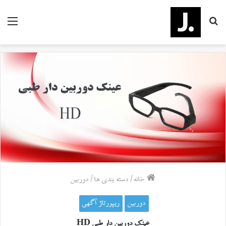
جستجو
منو
برای
خانه
/
دسته بندی ها
/
دوربین
دوربین
ریپورتاژ آگهی
عینک دوربین دار طبی HD