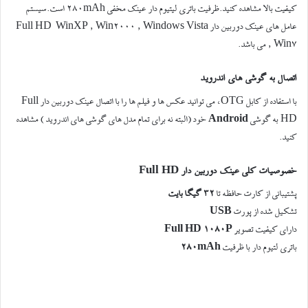
کیفیت بالا مشاهده کنید.ظرفیت باتری لیتیوم دار عینک مخفی ۲۸۰mAh است.سیستم
عامل های عینک دوربین دار Full HD WinXP , Win2000 , Windows Vista
, Win7 می باشد.
اتصال به گوشی های اندروید
با استفاده از کابل OTG، می توانید عکس ها و فیلم ها را با اتصال عینک دوربین دار Full
HD به گوشی
Android
خود (البته نه برای تمام مدل های گوشی های اندروید ) مشاهده
کنید.
خصوصیات کلی
عینک دوربین دار Full HD
پشتیبانی از کارت حافظه تا
۳۲ گیگا بایت
تشکیل شده از پورت
USB
دارای کیفیت تصویر
Full HD 1080P
باتری لتیوم دار با ظرفیت
۲۸۰mAh