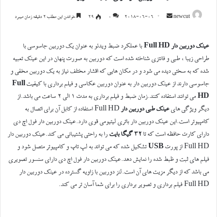
ارسال
newcut
2018-06-06
0
۲۹
خواندن این مطلب ۲ دقیقه زمان میبرد
ایمیل
عینک دوربین دار Full HD
با عملکرد ضبط ویدئو به عنوان یک دوربین جاسوسی با
طراحی زیبا ، طبی و فانتزی شناخته شده است که دوربین به صورت پنهان در این عینک تعبیه
شده که به سختی دیده می شود و در مکان هایی که اقشار مختلف نیاز به یک دوربین مخفی و
جاسوسی دارند از عینک دوربین دار به عنوان دوربین عکاسی و فیلم برداری با کیفیت
Full
HD
می توانند استفاده کنند.زمان ضبط و فیلم برداری به مدت ۱ الی ۲ ساعت می باشد.از
دیگر ویژگی های
عینک طبی دوربین دار
Full HD استفاده از کابل آن برای اتصال به
کامپیوتر است.این عینک دوربین دار باتری لیتیومی قوی دارد.عینک دوربین دار فول اچ دی
دارای کارت حافظه است که تا
۳۲ گیگا بایت
را به راحتی پشتیبانی می کند.عینک دوربین دار
Full HD از پورت
USB
تشکیل شده که می تواند به لپ تاپ و کامپیوتر متصل شود و
فیلم های ثبت و ظبط شده را نمایش دهد.عینک دوربین دار فول اچ دی دارای سنسور تصویری
می باشد که از دیگر مزیت های آن است.لنز دوربین با زاویه گسترده در عینک دوربین دار
Full HD فیلم برداری و تصویر برداری را برای شما آسان تر می کند.