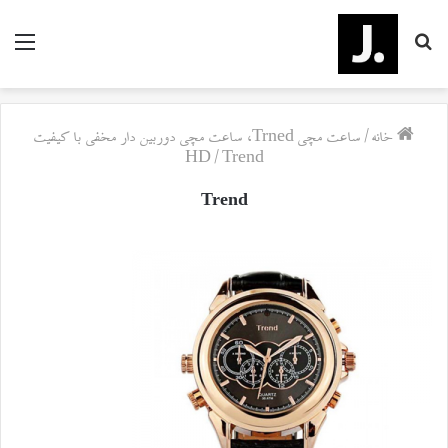
جستجو
منو
برای
خانه
/
ساعت مچی Trned، ساعت مچی دوربین دار مخفی با کیفیت
HD
/
Trend
Trend