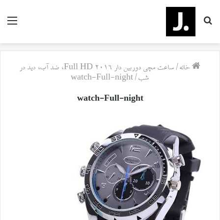
جستجو
منو
برای
خانه
/
ساعت مچی دوربین دار Full HD 2016، ضد آب، دید در
شب
/
watch-Full-night
watch-Full-night