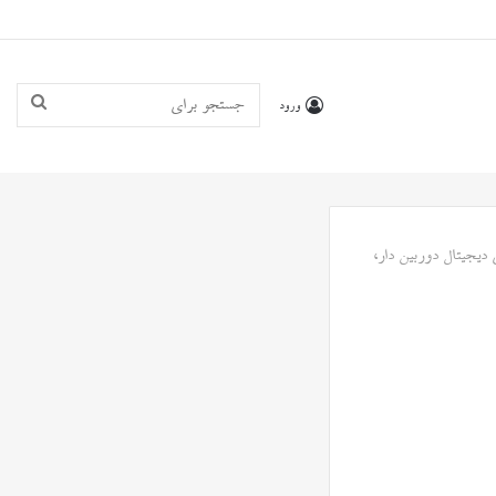
جستجو
ورود
برای
یجیتال دوربین دار،