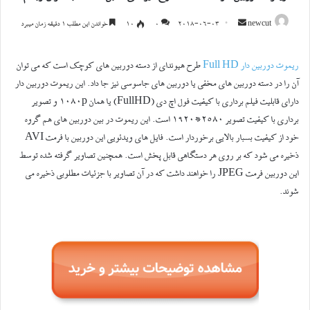
ارسال
newcut
2018-06-03
0
۱۰
خواندن این مطلب 1 دقیقه زمان میبرد
ایمیل
ریموت دوربین دار Full HD
طرح هیوندای از دسته دوربین های کوچک است که می توان
آن را در دسته دوربین های مخفی یا دوربین های جاسوسی نیز جا داد. این ریموت دوربین دار
دارای قابلیت فیلم برداری با کیفیت فول اچ دی (FullHD) یا همان ۱۰۸۰p و تصویر
برداری با کیفیت تصویر ۲۵۸۰*۱۹۲۰ است. این ریموت در بین دوربین های هم گروه
خود از کیفیت بسبار بالایی برخوردار است. فایل های ویدئویی این دوربین با فرمت AVI
ذخیره می شود که بر روی هر دستگاهی قابل پخش است. همچنین تصاویر گرفته شده توسط
این دوربین فرمت JPEG را خواهند داشت که در آن تصاویر با جزئیات مطلوبی ذخیره می
شوند.