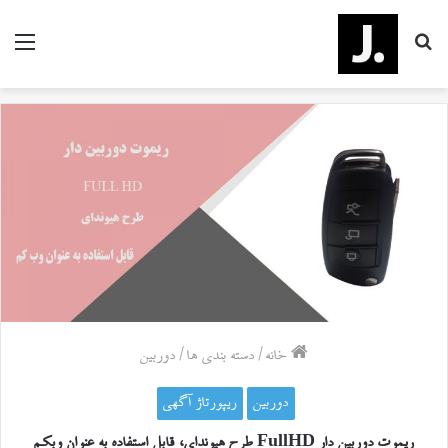
جستجو
منو
برای
خانه
/
دسته بندی ها
/
دوربین
دوربین
ریپورتاژ آگهی
ریموت دوربین دار FullHD طرح هیوندای، قابل استفاده به عنوان وبکم