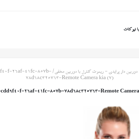
ا نیوکات
وربین دار پرایدی - ریموت کنترل با دوربین مخفی
/
f40f-26af-41fc-857b-
78d68c325763-Remote Camera kia (7)
cdd9f40f-26af-41fc-857b-78d68c325763-Remote Camera 