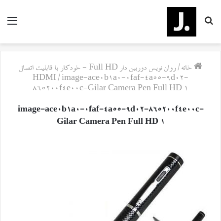
جستجو
منو
برای
خانه
/
روان نویس دوربین دار Full HD - خودکار با قابلیت اتصال
HDMI
/
image-ace0b1a0-0faf-4a55-9d02-
865200f4e00c-Gilar Camera Pen Full HD 1
image-ace0b1a0-0faf-4a55-9d02-865200f4e00c-
Gilar Camera Pen Full HD 1