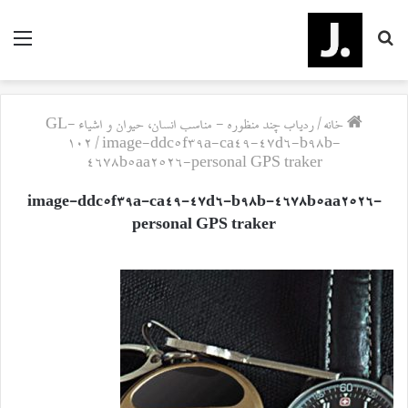
جستجو
منو
برای
خانه
/
ردیاب چند منظوره - مناسب انسان، حیوان و اشیاء GL-
102
/
image-ddc5f39a-ca49-47d6-b98b-
4678b5aa2526-personal GPS traker
image-ddc5f39a-ca49-47d6-b98b-4678b5aa2526-
personal GPS traker