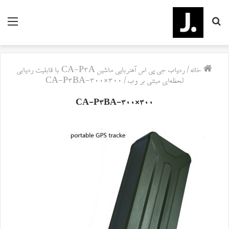
جستجو
منو
برای
خانه
/
ردیاب جی پی اس آهنربایی ماشین CA-P3A با قابلیت ردیابی
لحظه‌ای مبتنی بر وب
/
CA-P3BA-300×300
CA-P3BA-300×300