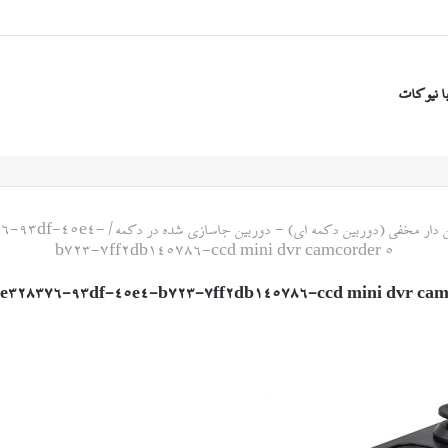
ا نیوکات
 دار مخفی (دوربین دکمه ای) - دوربین جاسازی شده در دکمه
/
6-93df-45e4-
b723-7ff2db145786-ccd mini dvr camcorder 5
e328376-93df-45e4-b723-7ff2db145786-ccd mini dvr cam