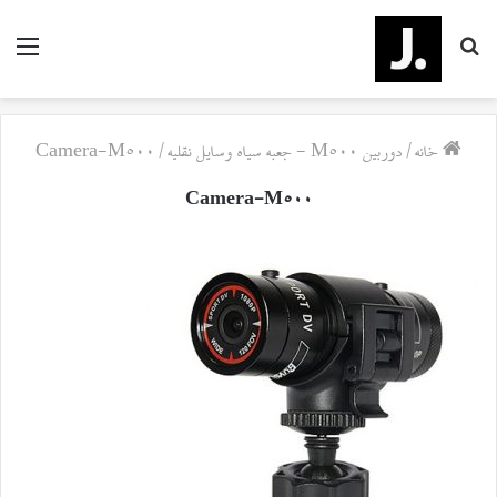
جستجو
منو
برای
خانه
/
دوربین M500 - جعبه سیاه وسایل نقلیه
/
Camera-M500
Camera-M500