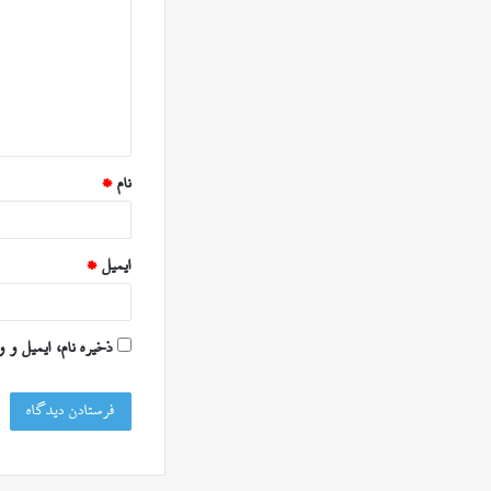
د
گ
ا
ه
*
نام
*
ایمیل
*
ذخیره نام، ایمیل و 