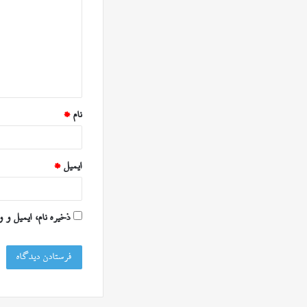
د
گ
ا
ه
*
نام
*
ایمیل
*
ذخیره نام، ایمیل و 