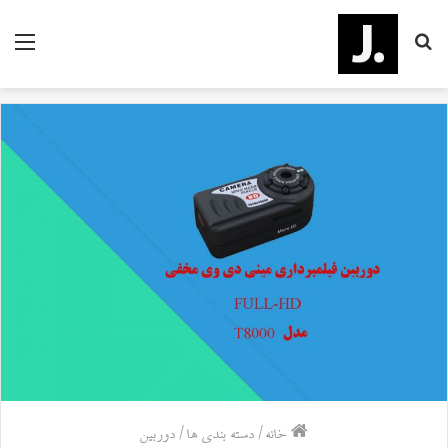
جستجو
منو
برای
خانه
/
دسته بندی ها
/
دوربین