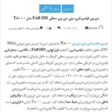
دوربین
ریپورتاژ آگهی
دوربین فیلمبرداری مینی دی وی مخفی Full HD مدل T8000
ارسال
newcut
2018-06-10
0
۹
خواندن این مطلب ۳ دقیقه زمان میبرد
ایمیل
دوربین فیلمبرداری مینی دی وی
T8000
جدیدترین سری از دوربین مینی دی‌وی (Mini
DV) مخفی با قابلیت
فیلمبرداری
با کیفیت
فول اچ‌دی
(
Full HD
)،
عکاسی
و
صدابرداری
ساخت کشور تایوان است. این دوربین مخفی کوچک به خاطر پشتیبانی از
دید در شب
، قابلیت
فیلم‌برداری در تاریکی مطلق را دارد. این دوربین کوچک برای کسانی مناسب است که تمایل
به فیلم‌برداری و
شنود مخفی
دارند. دوربین فیلم برداری مینی دی وی T8000 قابلیت
فیلم‌برداری با کیفیت ۱۰۸۰× ۱۹۲۰ با سرعت ۳۰ فریم بر ثانیه را دارد و می‌توان حتی در
حالت شارژ هم از این دوربین فیلم‌برداری استفاده کرد که در این صورت به فیلم‌برداری را به
طور نامحدود می‌توان انجام داد. در صورت اتصال این دوربین به لپ‌تاپ یا کامپیوترهای
خانگی می‌توان از آن به عنوان
وبکم
هم استفاده کرد. دوربین مینی دی‌وی یک
میکروفون
داخلی
دارد که می‌توان برای
ضبط صدا
استفاده کرد. دوربین T8000 دارای
۵ ال‌ای‌دی
است
که با این مزیت می‌توان در طول شب با کیفیت بالا فیلم‌برداری را انجام داد.