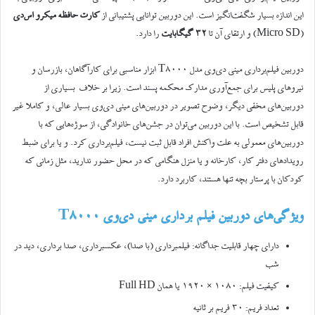
این اندازه بسیار شگفت‌انگیز است. این دوربین توانایی پشتیبانی از
کارت حافظه میکرو اس‌دی
(Micro SD) و ارتقای آن تا
۳۲ گیگابایت
را دارد.
دوربین فیلم‌برداری مینی دی‌وی مدل T8000 ابزار مناسبی برای کارآگاهان، بازرسان و
نیروهای پلیس برای جمع‌آوری مدارک محکمه پسند است. زیرا بر خلاف بسیاری از
دوربین‌های مخفی دیگر، وضوح تصویر در دوربین‌های مینی دی‌وی بسیار عالی، و کاملا غیر
قابل تشخیص است. با این دوربین می‌توان در جشن‌های خانوادگی، از سوژه‌هایی که با
دوربین‌های معمولی به علت واکنش افراد قابل ثبت نیست، فیلم‌برداری کرد. و یا برای ضبط
رویدادهای دفتر کار، کارخانه و یا منزل هنگامی که در محل حضور ندارید، مثل زمانی که
کودکان با پرستار بچه تنها هستند، کاربرد دارد.
ویژگی‌های دوربین فیلم برداری
مینی دی‌وی
T8000
دارای چهار قابلیت جداگانه: فیلمبرداری (با صدا)، عکسبرداری، صدا برداری، دید در
شب
کیفیت فیلم: ۱۰۸۰ × ۱۹۲۰ یا همان Full HD
تعداد فریم: ۳۰ فریم بر ثانیه