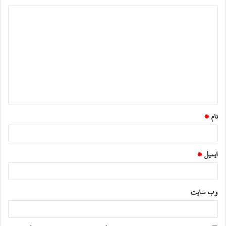
د
ی
د
گ
ا
ه
*
نام
*
ایمیل
*
وب‌ سایت