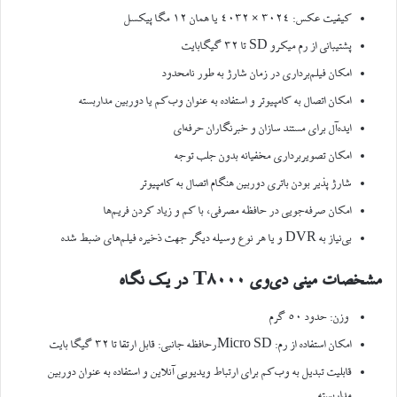
کیفیت عکس: ۳۰۲۴ × ۴۰۳۲ یا همان ۱۲ مگا پیکسل
پشتیبانی از رم میکرو SD تا ۳۲ گیگابایت
امکان فیلم‌برداری در زمان شارژ به طور نامحدود
امکان اتصال به کامپیوتر و استفاده به عنوان وب‌کم یا دوربین مداربسته
ایده‌آل برای مستند سازان و خبرنگاران حرفه‌ای
امکان تصویر‌برداری مخفیانه بدون جلب توجه
شارژ پذیر بودن باتری دوربین هنگام اتصال به کامپیوتر
امکان صرفه‌جویی در حافظه مصرفی، با کم و زیاد کردن فریم‌ها
بی‌نیاز به DVR و یا هر نوع وسیله دیگر جهت ذخیره فیلم‌های ضبط شده
مشخصات مینی دی‌وی
T8000
در یک نگاه
وزن: حدود ۵۰ گرم
امکان استفاده از رم: Micro SDرحافظه جانبی: قابل ارتقا تا ۳۲ گیگا بایت
قابلیت تبدیل به وب‌کم برای ارتباط ویدیویی آنلاین و استفاده به عنوان دوربین
مداربسته