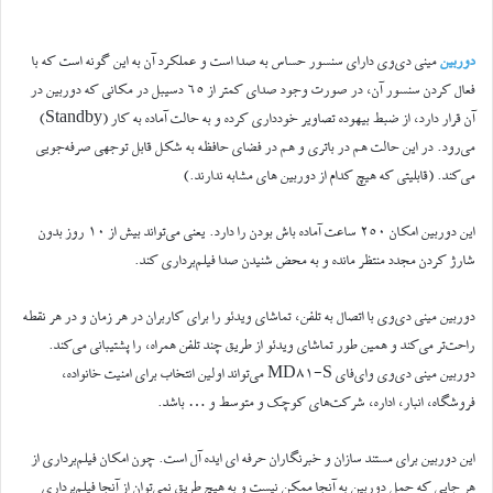
دوربین
مینی‌ دی‌وی دارای سنسور حساس به صدا است و عملکرد آن به این گونه است که با
فعال کردن سنسور آن، در صورت وجود صدای کمتر از ۶۵ دسیبل در مکانی که دوربین در
آن قرار دارد، از ضبط بیهوده تصاویر خودداری کرده و به حالت آماده به کار (Standby)
می‌رود. در این حالت هم در باتری و هم در فضای حافظه به شکل قابل توجهی صرفه‌جویی
می‌کند. (قابلیتی که هیچ کدام از دوربین های مشابه ندارند.)
این دوربین امکان ۲۵۰ ساعت آماده باش بودن را دارد. یعنی می‌تواند بیش از ۱۰ روز بدون
شارژ کردن مجدد منتظر مانده و به محض شنیدن صدا فیلم‌برداری کند.
دوربین مینی‌ دی‌وی با اتصال به تلفن، تماشای ویدئو را برای کاربران در هر زمان و در هر نقطه
راحت‌تر می‌کند و همین طور تماشای ویدئو از طریق چند تلفن همراه، را پشتیبانی می‌کند.
دوربین مینی دی‌وی وای‌فای MD81-S می‌تواند اولین انتخاب برای امنیت خانواده،
فروشگاه، انبار، اداره، شرکت‌های کوچک و متوسط و … باشد.
این دوربین برای مستند سازان و خبرنگاران حرفه ای ایده آل است. چون امکان فیلم‌برداری از
هر جایی که حمل دوربین به آنجا ممکن نیست و به هیچ طریق نمی‌توان از آنجا فیلم‌برداری