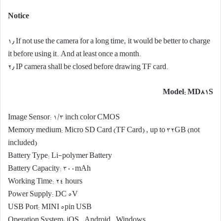
Notice
۱٫ If not use the camera for a long time, it would be better to charge
it before using it. And at least once a month.
۲٫ IP camera shall be closed before drawing TF card.
Model: MD81S
Image Sensor: 1/3 inch color CMOS
Memory medium: Micro SD Card (TF Card) , up to 32GB (not
included)
Battery Type: Li-polymer Battery
Battery Capacity: 300mAh
Working Time: 24 hours
Power Supply: DC 5V
USB Port: MINI 5pin USB
Operation System: iOS , Android , Windows