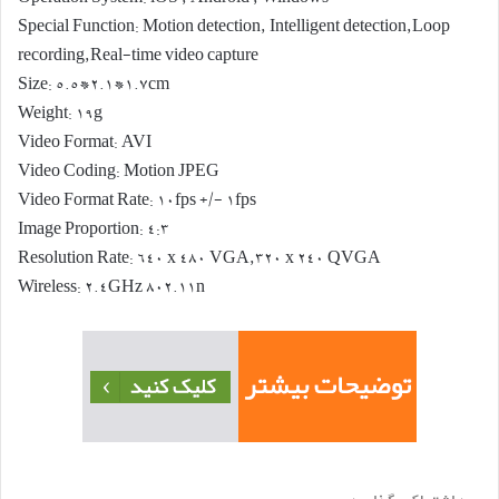
Special Function: Motion detection, Intelligent detection,Loop
recording,Real-time video capture
Size: 5.5*2.1*1.7cm
Weight: 19g
Video Format: AVI
Video Coding: Motion JPEG
Video Format Rate: 10fps +/- 1fps
Image Proportion: 4:3
Resolution Rate: 640 x 480 VGA,320 x 240 QVGA
Wireless: 2.4GHz 802.11n