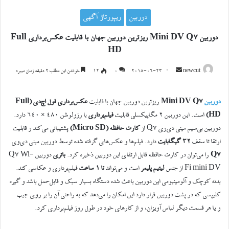
دوربین
ریپورتاژ آگهی
دوربین Mini DV Q7 ریزترین دوربین جهان با قابلیت عکس‌برداری Full
HD
ارسال
newcut
2018-06-23
0
۱۲
خواندن این مطلب ۲ دقیقه زمان میبرد
ایمیل
دوربین
Mini DV Q7
ریزترین دوربین جهان با قابلیت
عکس‌برداری
فول اچ‌دی (Full
HD)
است. این دوربین ۲ مگاپیکسلی قابلیت
فیلم‌برداری
با رزولوشن ۴۸۰ × ۶۴۰ دارد.
دوربین بی‌سیم مینی دی‌وی Q7 از
کارت حافظه (Micro SD)
پشتیبانی می‌کند و قابلیت
ارتقا تا سقف
۳۲ گیگابایت
دارد. فیلم‌ها و عکس‌های گرفته‌ شده توسط دوربین مینی دی‌وی
Q7
را می‌توان در کارت حافظه قابل ارتقای این دوربین ذخیره کرد.
باتری
دوربین Q7 Wi-
Fi mini DV از جنس
لیتیم پلیمر
است و می‌تواند
تا ۱ ساعت
فیلم‌برداری و عکاسی کند.
بدنه کوچک و آلومینیومی این دوربین باعث شده دستگاه بسیار سبک و قابل‌حمل باشد و گیره
کلیپسی که در پشت دوربین قرار دارد این امکان را می‌دهد که به راحتی آن را بر روی جیب
و یا هر‌ قسمت دیگر لباس آویزان، و از کار‌های خود در طول روز فیلم‌برداری کرد.