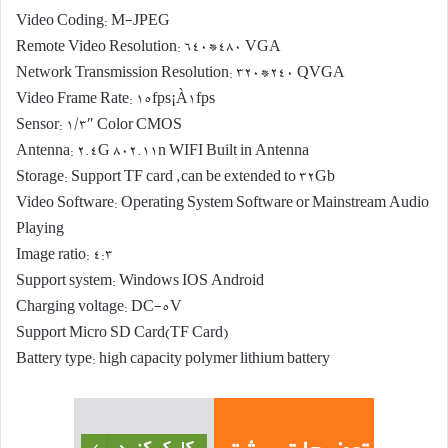
Video Coding: M-JPEG
Remote Video Resolution: 640*480 VGA
Network Transmission Resolution: 320*240 QVGA
Video Frame Rate: 15fps¡À۱fps
Sensor: 1/3″ Color CMOS
Antenna: 2.4G 802.11n WIFI Built in Antenna
Storage: Support TF card ,can be extended to 32Gb
Video Software: Operating System Software or Mainstream Audio
Playing
Image ratio: 4:3
Support system: Windows IOS Android
Charging voltage: DC-5V
Support Micro SD Card(TF Card)
Battery type: high capacity polymer lithium battery