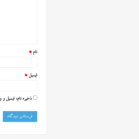
د
گ
ا
ه
*
نام
*
ایمیل
*
ذخیره نام، ایمیل و 