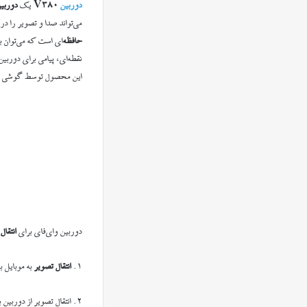
دوربین
V380
یک
دوربین Fi
می‌تواند صدا و تصویر را در
حافظه‌
ای است که می‌توان ب
نقطه‌ای، پیامی برای دوربی
این محصول توسط گوشی 
دوربین وای‌فای برای
انتقا
۱.
انتقال تصویر
به موبایل ب
۲. انتقال تصویر از دوربین به موبایل یا کامپیوتری دیگر از طریق مودم وای‌فای و بستر اینترنت