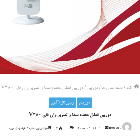
خانه
/
دسته بندی ها
/
دوربین
/
دوربین انتقال دهنده صدا و تصویر وای فای V380
دوربین
ریپورتاژ آگهی
دوربین انتقال دهنده صدا و تصویر وای فای V380
ارسال
newcut
2018-06-19
0
۷
خواندن این مطلب ۲ دقیقه زمان میبرد
ایمیل