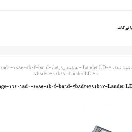
ا نیوکات
Lander LD- - هوشمند پیشرفته
/
1ad0-188e-4b0f-ba6d-
7b8d3e794b17-Lander LD 76
age-16201ad0-188e-4b0f-ba6d-7b8d3e794b17-Lander LD