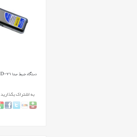
دستگاه ضبط صدا Lander LD-76 – هوشمند و پیشرفته