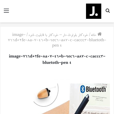
جستجو
منو
برای
خانه
/
خودکار بلوتوث دار – خودکار با قابلیت شنود
/
image-
766d52fe-8a07-465b-9ec6-a870c0caccc3-bluetoth-
pen 4
image-766d52fe-8a07-465b-9ec6-a870c0caccc3-
bluetoth-pen 4