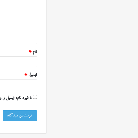
د
گ
ا
ه
*
نام
*
ایمیل
*
ذخیره نام، ایمیل و 