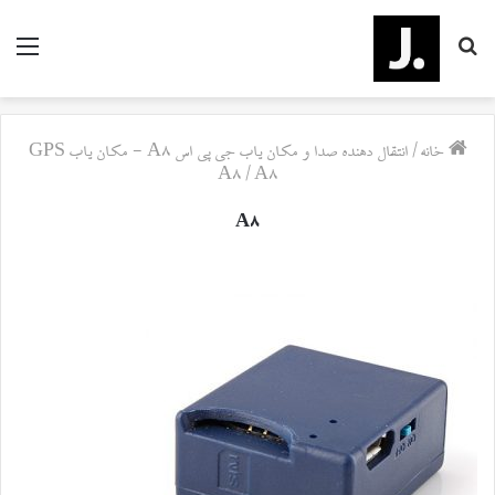
جستجو
منو
برای
خانه
/
انتقال دهنده صدا و مکان یاب جی پی اس A8 - مکان یاب GPS
A8
/
A8
A8