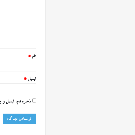
ی
د
گ
ا
ه
*
نام
*
ایمیل
*
ذخیره نام، ایمیل و 