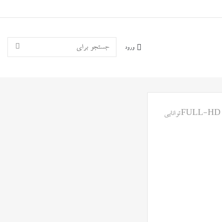
جستجو
ورود
برای
آینه دوربین دار ماشین FULL-HDتوانایی