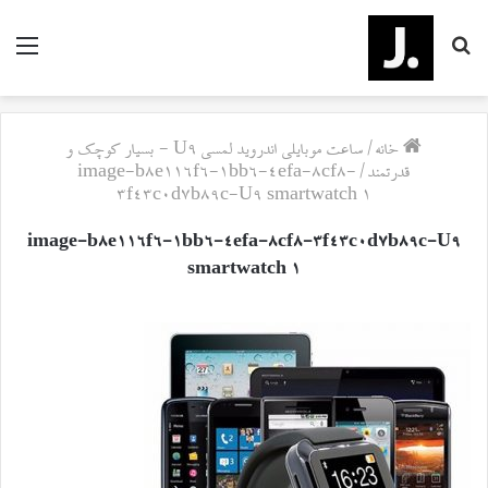
جستجو
منو
برای
خانه
/
ساعت موبایلی اندروید لمسی U9 - بسیار کوچک و
قدرتمند
/
image-b8e116f6-1bb6-4efa-8cf8-
3f43c0d7b89c-U9 smartwatch 1
image-b8e116f6-1bb6-4efa-8cf8-3f43c0d7b89c-U9
smartwatch 1