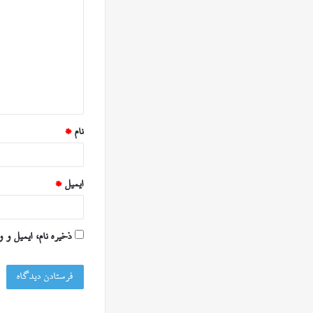
ی
د
گ
ا
ه
*
نام
*
ایمیل
*
ذخیره نام، ایمیل و 